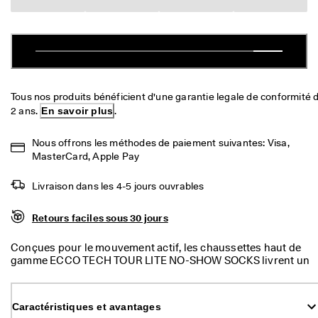
a
Soldes
c
i
l
Explorer
e
s
ECCO.kollektive
Tous nos produits bénéficient d'une garantie legale de conformité d
★
2 ans. 
En savoir plus
.
★
★
Mon compte
Nous offrons les méthodes de paiement suivantes: Visa, 
★
Magasins
MasterCard, Apple Pay
★ 
4
,
Livraison dans les 4-5 jours ouvrables
3 
Rejoignez ECCO en tant que membre et bénéficiez en exclusivité de
· 
récompenses, d’événements, de lancements de produits, et plus
Retours faciles sous 30 jours
P
encore.
l
Créer un compte
Connexion
Conçues pour le mouvement actif, les chaussettes haut de
u
gamme ECCO TECH TOUR LITE NO-SHOW SOCKS livrent un
s 
amorti et un soutien ciblés, ainsi qu’une circulation de l’air et
d
un style scandinave minimaliste. Idéales pour le golf et
e 
d’autres activités physiques, ces chaussettes sont
1
Caractéristiques et avantages
confectionnées dans un mélange innovant, extensible et
3