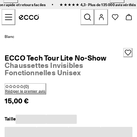
L
•
on rapide et retours faciles
★★★★★ 4,3 · Plus de 135 000
avis vérifiés
i
Accéder au contenu de la page principale
v
r
a
i
Nouveau
s
Blanc
o
n 
Femmes
r
ECCO Tech Tour Lite No-Show
a
p
Chaussettes Invisibles
Hommes
i
Fonctionnelles Unisex
d
e 
Enfants
e
(
0
)
t 
Rédiger le premier avis
r
Outdoor
15,00 €
e
t
Golf
o
u
Taille
r
Sacs et accessoires
s 
f