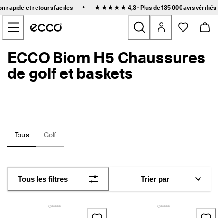
L
•
on rapide et retours faciles
★★★★★ 4,3 · Plus de 135 000
avis vérifiés
i
Accéder au contenu de la page principale
v
r
a
i
ECCO Biom H5 Chaussures
Nouveau
s
o
de golf et baskets
n 
Femmes
r
a
p
Hommes
i
d
e 
Enfants
Tous
Golf
e
t 
r
Outdoor
e
t
Golf
Tous les filtres
Trier par
o
u
r
Sacs et accessoires
s 
f