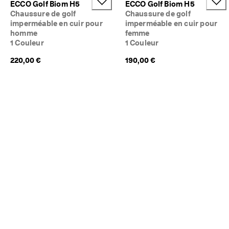
ECCO Golf Biom H5
ECCO Golf Biom H5
a
Soldes
Chaussure de golf
Chaussure de golf
c
imperméable en cuir pour
imperméable en cuir pour
i
homme
femme
l
Explorer
e
1 Couleur
1 Couleur
s
220,00 €
190,00 €
ECCO.kollektive
★
★
★
Mon compte
★
Magasins
★ 
4
,
3 
Rejoignez ECCO en tant que membre et bénéficiez en exclusivité de
· 
récompenses, d’événements, de lancements de produits, et plus
P
encore.
l
Créer un compte
Connexion
u
s 
d
e 
1
3