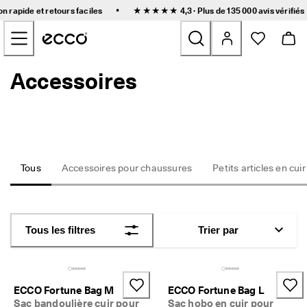
L
•
on rapide et retours faciles
★★★★★ 4,3 · Plus de 135 000
avis vérifiés
i
Accéder au contenu de la page principale
v
r
a
i
Accessoires
Nouveau
s
o
n 
Femmes
r
a
p
Hommes
i
d
Tous
Accessoires pour chaussures
Petits articles en cuir
e 
Enfants
e
t 
r
Outdoor
e
Tous les filtres
Trier par
t
Golf
o
u
r
Sacs et accessoires
s 
ECCO Fortune Bag M
ECCO Fortune Bag L
f
Sac bandoulière cuir pour
Sac hobo en cuir pour