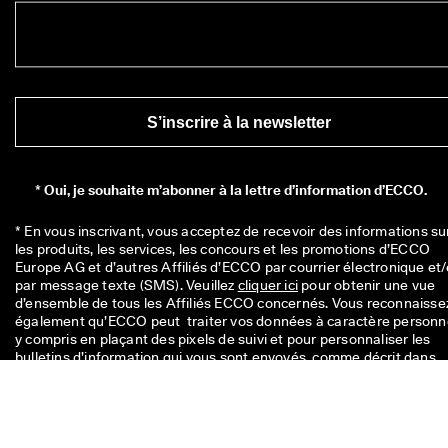
S’inscrire à la newsletter
*
Oui, je souhaite m’abonner à la lettre d’information d’ECCO.
* En vous inscrivant, vous acceptez de recevoir des informations sur
les produits, les services, les concours et les promotions d’ECCO 
Europe AG et d’autres Affiliés d’ECCO par courrier électronique et/
par message texte (SMS). Veuillez 
cliquer ici
 pour obtenir une vue 
d’ensemble de tous les Affiliés ECCO concernés. Vous reconnaissez
également qu’ECCO peut  traiter vos données à caractère personnel
y compris en plaçant des pixels de suivi et pour personnaliser les 
bulletins d’information qui vous sont envoyés, comme décrit dans 
notre 
Politique de confidentialité
 où vous pouvez également en 
savoir plus sur vos droits en tant que personne concernée. Vous 
pouvez vous désinscrire à tout moment.
Votre 10 € code est valable pour 8 semaines et peut être rembours