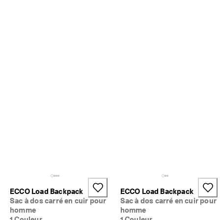
5 
0
0
0 
a
v
i
s 
v
é
r
i
f
i
é
s
ECCO Load Backpack
ECCO Load Backpack
Sac à dos carré en cuir pour
Sac à dos carré en cuir pour
homme
homme
1 Couleur
1 Couleur