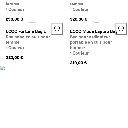
a
femme
femme
Soldes
c
1 Couleur
1 Couleur
i
l
290,00 €
320,00 €
Explorer
e
s
ECCO Fortune Bag L
ECCO Mode Laptop Bag
ECCO.kollektive
Sac hobo en cuir pour
Sac pour ordinateur
femme
portable en cuir pour
★
1 Couleur
homme
★
1 Couleur
★
Mon compte
320,00 €
★
Magasins
310,00 €
★ 
4
,
3 
Rejoignez ECCO en tant que membre et bénéficiez en exclusivité de
· 
récompenses, d’événements, de lancements de produits, et plus
P
encore.
l
Créer un compte
Connexion
u
s 
d
e 
1
3