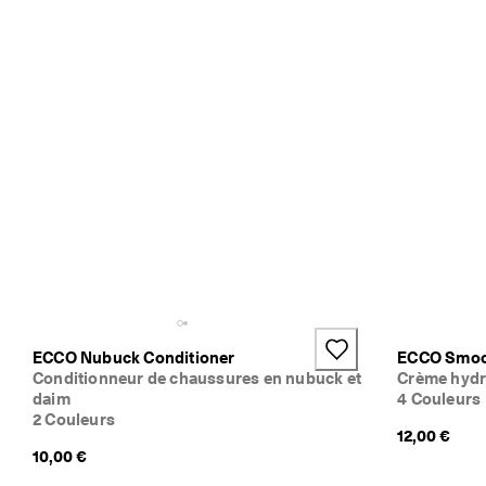
e 
1
3
5 
0
0
0 
a
v
i
s 
v
é
r
i
f
i
é
ECCO Nubuck Conditioner
ECCO Smoot
s
Conditionneur de chaussures en nubuck et
Crème hydr
daim
4 Couleurs
2 Couleurs
12,00 €
10,00 €