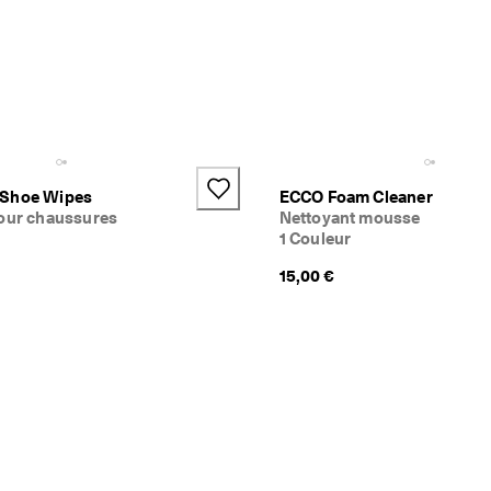
uir ou une crème pour cuir, qui 
otre routine avec une brosse à 
ssures classique pour un look 
 Shoe Wipes
ECCO Foam Cleaner
pour chaussures
Nettoyant mousse
1 Couleur
15,00 €