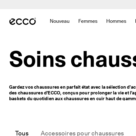
L
i
Accéder au contenu de la page principale
v
r
Nouveau
Femmes
Hommes
a
Ouvrir le sous-menu pour trouver des l
Ouvrir le sous-menu pour
Ouvrir le s
i
s
o
n 
Soins chau
r
a
p
i
d
e 
Gardez vos chaussures en parfait état avec la sélection d’acc
e
des chaussures d’ECCO, conçus pour prolonger la vie et l’a
t 
baskets du quotidien aux chaussures en cuir haut de gamme,
r
avez besoin pour un entretien efficace et facile.

e
Protégez vos chaussures avec un spray pour chaussures fiabl
t
saleté, et utilisez des lingettes nettoyantes pour un coup d
o
Pour un nettoyage plus approfondi, une mousse pour chaus
u
chaussures spécialisé aide à éliminer les taches et à restaur
r
Tous
Accessoires pour chaussures
endommager.

s 