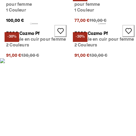
a
pour femme
pour femme
Soldes
c
1 Couleur
1 Couleur
i
l
Prix précédent {{price}
100,00 €
77,00 €
110,00 €
Explorer
e
s
ECCO Cozmo Pf
ECCO Cozmo Pf
ECCO.kollektive
-30%
-30%
Sandale en cuir pour femme
Sandale en cuir pour femme
2 Couleurs
2 Couleurs
★
★
Prix précédent {{price}}:
Prix précédent {{price}
91,00 €
130,00 €
91,00 €
130,00 €
★
Mon compte
★
Magasins
★ 
4
,
3 
Rejoignez ECCO en tant que membre et bénéficiez en exclusivité de
· 
récompenses, d’événements, de lancements de produits, et plus
P
encore.
l
Créer un compte
Connexion
u
s 
d
e 
1
3