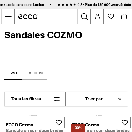
L
•
on rapide et retours faciles
★★★★★ 4,3 · Plus de 135 000
avis vérifiés
i
Accéder au contenu de la page principale
v
r
a
i
Sandales COZMO
Nouveau
s
o
n 
Femmes
r
a
p
Hommes
i
d
Tous
Femmes
e 
Enfants
e
t 
r
Outdoor
e
Tous les filtres
Trier par
t
Golf
o
u
r
Sacs et accessoires
s 
ECCO Cozmo
ECCO Cozmo
-30%
f
Sandale en cuir deux brides
Sandale en cuir deux brides