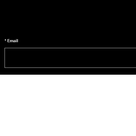
* Email
* Nom
S’inscrire à la newsletter