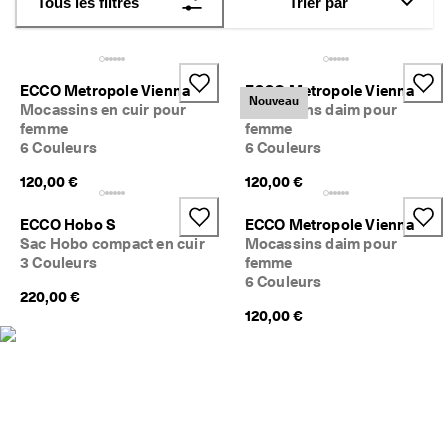
Tous les filtres
Trier par
a
Soldes
c
i
l
Explorer
e
ECCO Metropole Vienna
ECCO Metropole Vienna
s
Nouveau
Mocassins en cuir pour
Mocassins daim pour
ECCO.kollektive
femme
femme
6 Couleurs
6 Couleurs
★
★
120,00 €
120,00 €
★
Mon compte
★
Magasins
★ 
ECCO Hobo S
ECCO Metropole Vienna
4
Sac Hobo compact en cuir
Mocassins daim pour
,
3 Couleurs
femme
3 
6 Couleurs
Rejoignez ECCO en tant que membre et bénéficiez en exclusivité de
· 
220,00 €
récompenses, d’événements, de lancements de produits, et plus
P
120,00 €
encore.
l
Créer un compte
Connexion
u
s 
d
e 
1
3