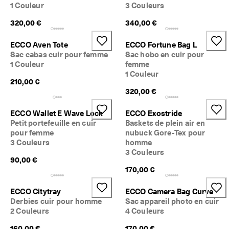
1 Couleur
3 Couleurs
320,00 €
340,00 €
ECCO Aven Tote
ECCO Fortune Bag L
Sac cabas cuir pour femme
Sac hobo en cuir pour
1 Couleur
femme
1 Couleur
210,00 €
320,00 €
ECCO Wallet E Wave Lock
ECCO Exostride
Petit portefeuille en cuir
Baskets de plein air en
pour femme
nubuck Gore-Tex pour
3 Couleurs
homme
3 Couleurs
90,00 €
170,00 €
ECCO Citytray
ECCO Camera Bag Curve
Derbies cuir pour homme
Sac appareil photo en cuir
2 Couleurs
4 Couleurs
160,00 €
170,00 €