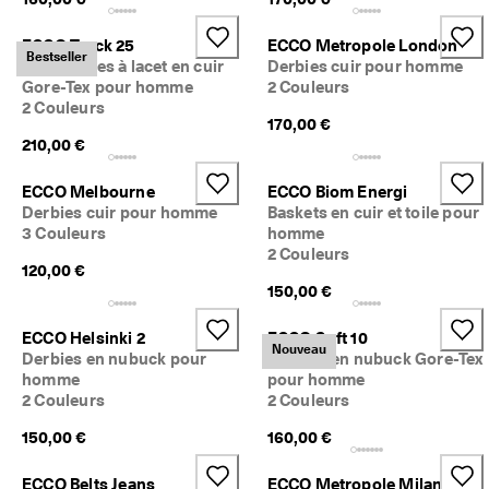
ECCO Track 25
ECCO Metropole London
Bestseller
Chaussures à lacet en cuir
Derbies cuir pour homme
Gore-Tex pour homme
2 Couleurs
2 Couleurs
170,00 €
210,00 €
ECCO Melbourne
ECCO Biom Energi
Derbies cuir pour homme
Baskets en cuir et toile pour
3 Couleurs
homme
2 Couleurs
120,00 €
150,00 €
ECCO Helsinki 2
ECCO Soft 10
Nouveau
Derbies en nubuck pour
Baskets en nubuck Gore-Tex
homme
pour homme
2 Couleurs
2 Couleurs
150,00 €
160,00 €
ECCO Belts Jeans
ECCO Metropole Milan