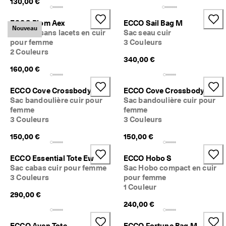
130,00 €
ECCO Biom Aex
ECCO Sail Bag M
Nouveau
Baskets sans lacets en cuir
Sac seau cuir
pour femme
3 Couleurs
2 Couleurs
340,00 €
160,00 €
ECCO Cove Crossbody
ECCO Cove Crossbody
Sac bandoulière cuir pour
Sac bandoulière cuir pour
femme
femme
3 Couleurs
3 Couleurs
150,00 €
150,00 €
ECCO Essential Tote Ew
ECCO Hobo S
Sac cabas cuir pour femme
Sac Hobo compact en cuir
3 Couleurs
pour femme
1 Couleur
290,00 €
240,00 €
ECCO Aven Tote
ECCO Fortune Bag M