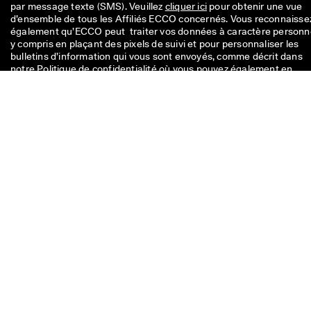
par message texte (SMS). Veuillez 
cliquer ici
 pour obtenir une vue 
d’ensemble de tous les Affiliés ECCO concernés. Vous reconnaissez
également qu’ECCO peut  traiter vos données à caractère personnel
y compris en plaçant des pixels de suivi et pour personnaliser les 
bulletins d’information qui vous sont envoyés, comme décrit dans 
notre 
Politique de confidentialité
 où vous pouvez également en 
savoir plus sur vos droits en tant que personne concernée. Vous 
pouvez vous désinscrire à tout moment.
Votre 10 € code est valable pour 8 semaines et peut être rembours
sur un achat unique supérieur à 49 €. Vous pouvez utiliser cette
remise en ligne. La réduction ne peut être cumulée à un autre code
promotionnel ou à une autre offre et ne s’applique pas sur les artic
soldés de la boutique en ligne officielle ECCO. Le code est pour un
utilisation personnelle est ne peut être transmis ni publié. La remis
ne s’applique que sur des marchandises, pas sur des cartes cadea
et ne peut être remboursé en liquide. Le coupon ne peut être utilis
qu’une seule fois.
Si vous avez une question sur la
taille, le confort, le style ou
votre commande, veuillez nous